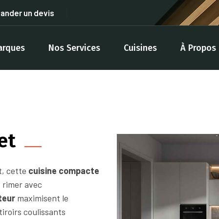
ander un devis
arques
Nos Services
Cuisines
À Propos
et
t, cette
cuisine compacte
 rimer avec
teur
maximisent le
iroirs coulissants