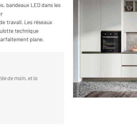
es, bandeaux LED dans les
er
n de travail. Les réseaux
oulotte technique
parfaitement plane.
tée de main, et la